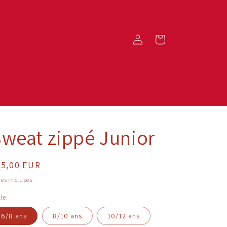
Connexion
Panier
weat zippé Junior
ix
35,00 EUR
bituel
es incluses.
lle
6/8 ans
8/10 ans
10/12 ans