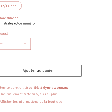
12/14 ans
sonnalisation
Initiales et/ou numéro
ntité
Réduire
Augmenter
la
la
quantité
quantité
de
de
Sweat
Sweat
Ajouter au panier
zippé
zippé
Junior
Junior
Service de retrait disponible à
Gymnase Armand
Habituellement prête en 5 jours ou plus
Afficher les informations de la boutique