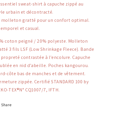
essentiel sweat-shirt à capuche zippé au
yle urbain et décontracté.
 molleton gratté pour un confort optimal.
temporel et casual.
% coton peigné / 20% polyeste. Molleton
atté 3 fils LSF (Low Shrinkage Fleece). Bande
 propreté contrastée à l'encolure. Capuche
ublée en nid d'abeille. Poches kangourou.
rd-côte bas de manches et de vêtement.
rmeture zippée. Certifié STANDARD 100 by
KO-TEX®N° CQ1007/7, IFTH.
Share