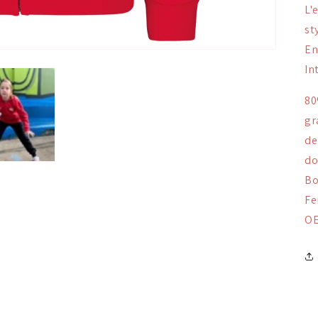
L'
st
En
In
80
gr
de
do
Bo
Fe
OE