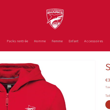
Packs rentrée
Homme
Femme
Enfant
Accessoires
S
Pr
€
ha
Tax
Tai